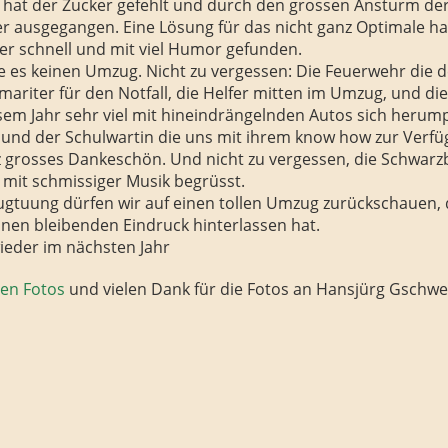
 hat der Zucker gefehlt und durch den grossen Ansturm der
r ausgegangen. Eine Lösung für das nicht ganz Optimale ha
er schnell und mit viel Humor gefunden.
e es keinen Umzug. Nicht zu vergessen: Die Feuerwehr die
amariter für den Notfall, die Helfer mitten im Umzug, und di
iesem Jahr sehr viel mit hineindrängelnden Autos sich heru
und der Schulwartin die uns mit ihrem know how zur Verfü
z grosses Dankeschön. Und nicht zu vergessen, die Schwar
 mit schmissiger Musik begrüsst.
ugtuung dürfen wir auf einen tollen Umzug zurückschauen, 
inen bleibenden Eindruck hinterlassen hat.
ieder im nächsten Jahr
den Fotos
und vielen Dank für die Fotos an Hansjürg Gschw