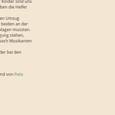
 Kinder sind uns
ben die Helfer
 den Umzug
e beiden an der
mplagen mussten.
gung stehen,
zbach Musikanten
der bei den
end von
Foto